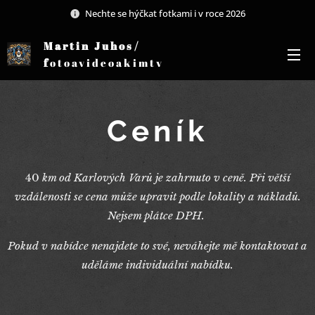
Nechte se hýčkat fotkami i v roce 2026
Martin Juhos/
f
otoavideoakimtv
Ceník
40
km od Karlových Varů je zahrnuto v ceně. Při větší
vzdálenosti se cena může upravit podle lokality a nákladů.
Nejsem plátce DPH.
Pokud v nabídce nenajdete to své, neváhejte mě kontaktovat a
uděláme individuální nabídku.