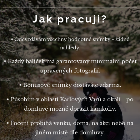
Jak pracuji?
• Odevzdávám všechny hodnotné snímky - žádné
náhledy.
• Každý balíček má garantovaný minimální počet
upravených fotografií.
• Bonusové snímky dostáváte zdarma.
• Působím v oblasti Karlových Varů a okolí - po
domluvě možné dorazit kamkoliv.
• Focení probíhá venku, doma, na akci nebo na
jiném místě dle domluvy.