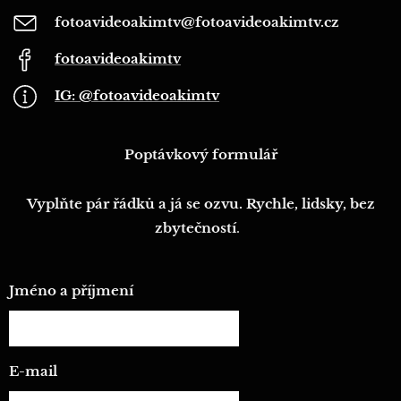
fotoavideoakimtv@fotoavideoakimtv.cz
fotoavideoakimtv
IG: @fotoavideoakimtv
Poptávkový formulář
Vyplňte pár řádků a já se ozvu. Rychle, lidsky, bez
zbytečností
.
Jméno a příjmení
E-mail