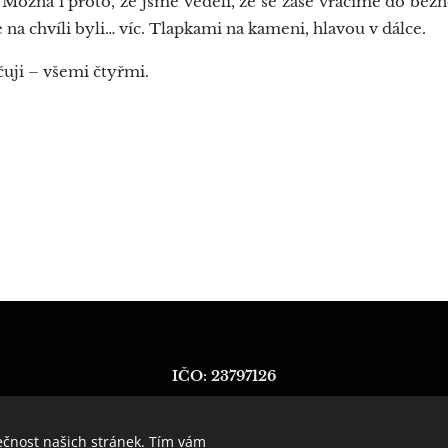
. Možná i proto, že jsme věděli, že se zase vracíme do běžn
e na chvíli byli… víc. Tlapkami na kameni, hlavou v dálce.
uji – všemi čtyřmi. 🐾
IČO: 23797126
Martin Juhos
ečnost našich stránek. Tím vám