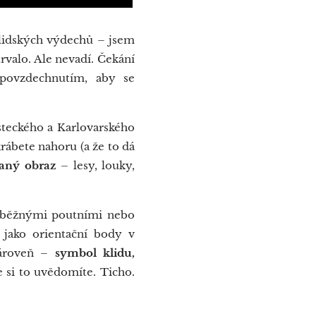
 lidských výdechů – jsem
rvalo. Ale nevadí. Čekání
 povzdechnutím, aby se
steckého a Karlovarského
ábete nahoru (a že to dá
vaný obraz
– lesy, louky,
y běžnými poutními nebo
y jako orientační body v
 zároveň –
symbol klidu,
ře si to uvědomíte. Ticho.