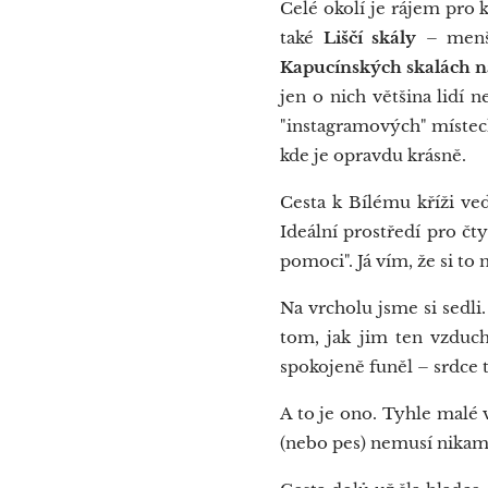
Celé okolí je rájem pro
také
Liščí skály
– menší
Kapucínských skalách n
jen o nich většina lidí 
"instagramových" místec
kde je opravdu krásně.
Cesta k Bílému kříži ved
Ideální prostředí pro č
pomoci". Já vím, že si to 
Na vrcholu jsme si sedli.
tom, jak jim ten vzduch
spokojeně funěl – srdce t
A to je ono. Tyhle malé 
(nebo pes) nemusí nikam u