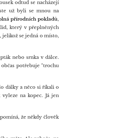
Kousek odtud se nacházejí
ste už byli se mnou na
plná přírodních pokladů
,
klid, který v přeplněných
elikož se jedná o místo,
 pták nebo srnka v dálce.
 občas potřebuje "trochu
o dálky a něco si říkali o
 vyleze na kopec. Já jen
řipomíná, že někdy člověk