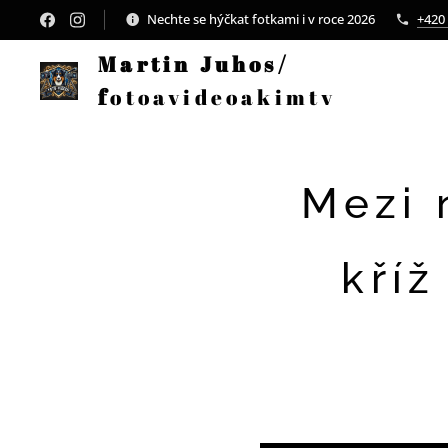
Nechte se hýčkat fotkami i v roce 2026
+420
Martin Juhos/
f
otoavideoakimtv
Mezi 
kříž