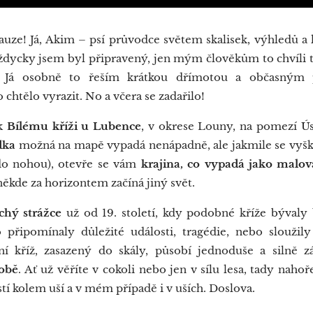
uze! Já, Akim – psí průvodce světem skalisek, výhledů a
ždycky jsem byl připravený, jen mým člověkům to chvíli t
a. Já osobně to řeším krátkou dřímotou a občasným
chtělo vyrazit. No a včera se zadařilo!
 k
Bílému kříži u Lubence
, v okrese Louny, na pomezí Ú
dka
možná na mapě vypadá nenápadně, ale jakmile se vyškr
 do nohou), otevře se vám
krajina, co vypadá jako malo
 někde za horizontem začíná jiný svět.
ichý strážce
už od 19. století, kdy podobné kříže býval
připomínaly důležité události, tragédie, nebo sloužil
tní kříž, zasazený do skály, působí jednoduše a silně
sobě
. Ať už věříte v cokoli nebo jen v sílu lesa, tady naho
tí kolem uší a v mém případě i v uších. Doslova.