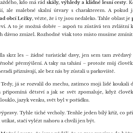
 každého, kdo má rád
skály, výhledy a klidné lesní cesty
. 
, ale malebné skalní útvary s charakterem. A pokud j
ad obcí Ležky
, vězte, že i ty jsou nedaleko. Tahle oblast je
neví. A to je možná dobře – aspoň tu zůstává ten zvláštní 
h dávno zmizel. Rozhodně však toto místo musíme zmínit, j
la skrz les – žádné turistické davy, jen sem tam zvědavý
tyřnohé přemýšlení. A taky na tahání – protože můj člověk
neradi přiznávají, ale bez nás by zůstali u parkoviště.
 Tedy, já se rozvalil do mechu, zatímco moji lidé koukali d
 připomíná dětství a jak se svět zpomaluje, když člověk
louklo, jazyk venku, svět byl v pořádku.
výpravy. Tyhle tiché vrcholy. Tenhle jeden bílý kříž, co p
tíkat, stačí vylézt nahoru a chvíli jen být.