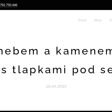
 792 750 446
Úvod
Akce
S
nebem a kamenem
 s tlapkami pod 
20.04.2025