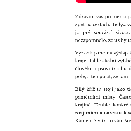
Zdravím vás po menší pa
zpět na cestách. Tedy… v
je prý součástí život
nezapomnělo, že už by to 
Vyrazili jsme na výšlap
kraje. Tahle
skalní vyhlí
člověku i psovi trochu
pole, a ten pocit, že tam
Bílý kříž tu
stojí jako t
pamětními místy. Často 
krajině. Tenhle konkré
rozjímání a návratu k 
Kámen. A vítr, co vám šus