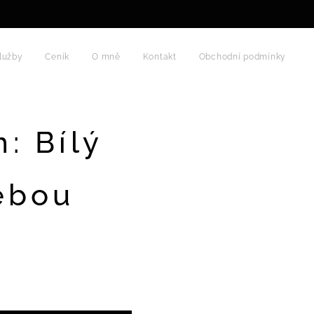
lužby
Ceník
O mně
Kontakt
Obchodní podmínky
: Bílý
sebou