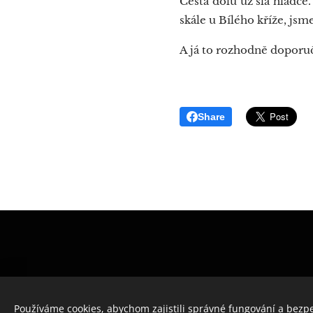
Cesta dolů už šla hladce
skále u Bílého kříže, jsm
A já to rozhodně doporuč
Share
Používáme cookies, abychom zajistili správné fungování a bezp