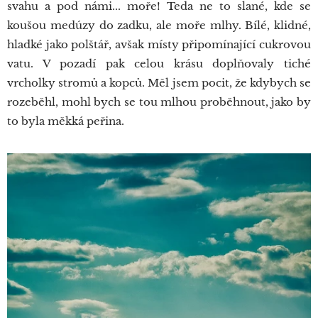
svahu a pod námi... moře! Teda ne to slané, kde se
koušou medúzy do zadku, ale moře mlhy. Bílé, klidné,
hladké jako polštář, avšak místy připomínající cukrovou
vatu. V pozadí pak celou krásu doplňovaly tiché
vrcholky stromů a kopců. Měl jsem pocit, že kdybych se
rozeběhl, mohl bych se tou mlhou proběhnout, jako by
to byla měkká peřina.