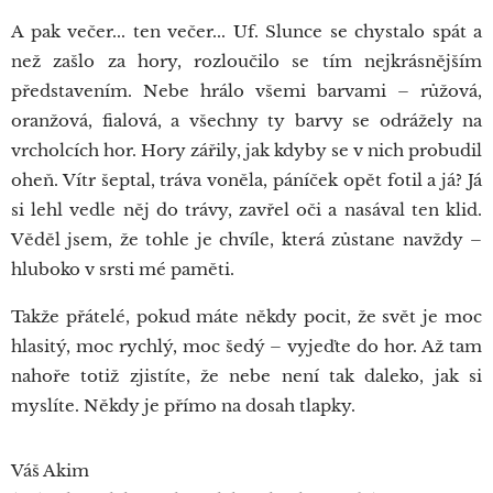
A pak večer... ten večer... Uf. Slunce se chystalo spát a
než zašlo za hory, rozloučilo se tím nejkrásnějším
představením. Nebe hrálo všemi barvami – růžová,
oranžová, fialová, a všechny ty barvy se odrážely na
vrcholcích hor. Hory zářily, jak kdyby se v nich probudil
oheň. Vítr šeptal, tráva voněla, páníček opět fotil a já? Já
si lehl vedle něj do trávy, zavřel oči a nasával ten klid.
Věděl jsem, že tohle je chvíle, která zůstane navždy –
hluboko v srsti mé paměti.
Takže přátelé, pokud máte někdy pocit, že svět je moc
hlasitý, moc rychlý, moc šedý – vyjeďte do hor. Až tam
nahoře totiž zjistíte, že nebe není tak daleko, jak si
myslíte. Někdy je přímo na dosah tlapky.
Váš Akim