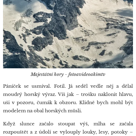
Majestátní hory - fotoavideoakimtv
Páníček se usmíval. Fotil. Já seděl vedle něj a dělal
moudrý horský výraz. Víš jak – trošku naklonit hlavu,
uši v pozoru, čumák k obzoru. Klidně bych mohl být
modelem na obal horských müsli.
Když slunce začalo stoupat výš, mlha se začala
rozpouštět a z údolí se vylouply louky, lesy, potoky –