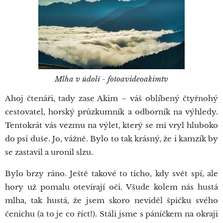
Mlha v údolí - fotoavideoakimtv
Ahoj čtenáři, tady zase Akim – váš oblíbený čtyřnohý
cestovatel, horský průzkumník a odborník na výhledy.
Tentokrát vás vezmu na výlet, který se mi vryl hluboko
do psí duše. Jo, vážně. Bylo to tak krásný, že i kamzík by
se zastavil a uronil slzu.
Bylo brzy ráno. Ještě takové to ticho, kdy svět spí, ale
hory už pomalu otevírají oči. Všude kolem nás hustá
mlha, tak hustá, že jsem skoro neviděl špičku svého
čenichu (a to je co říct!). Stáli jsme s páníčkem na okraji