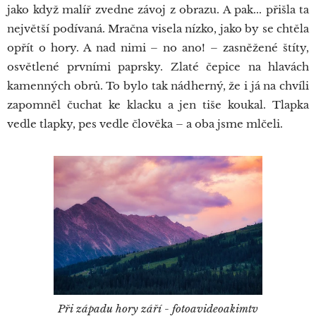
jako když malíř zvedne závoj z obrazu. A pak... přišla ta
největší podívaná. Mračna visela nízko, jako by se chtěla
opřít o hory. A nad nimi – no ano! – zasněžené štíty,
osvětlené prvními paprsky. Zlaté čepice na hlavách
kamenných obrů. To bylo tak nádherný, že i já na chvíli
zapomněl čuchat ke klacku a jen tiše koukal. Tlapka
vedle tlapky, pes vedle člověka – a oba jsme mlčeli.
Při západu hory září - fotoavideoakimtv