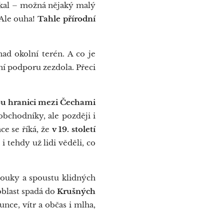
říkal – možná nějaký malý
 Ale ouha!
Tahle přírodní
ad okolní terén. A co je
lní podporu zezdola. Přeci
ou hranici mezi Čechami
obchodníky, ale později i
ce se říká, že
v 19. století
 i tehdy už lidi věděli, co
louky a spoustu klidných
 oblast spadá do
Krušných
unce, vítr a občas i mlha,