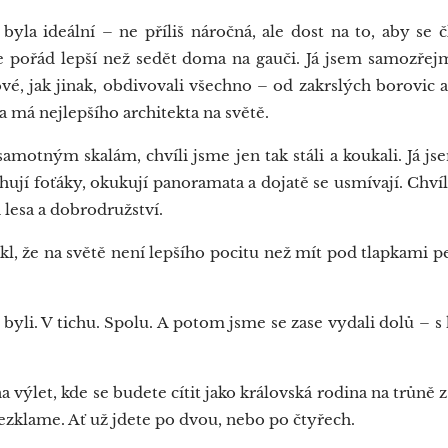
yla ideální – ne příliš náročná, ale dost na to, aby se 
e pořád lepší než sedět doma na gauči. Já jsem samozřejm
vé, jak jinak, obdivovali všechno – od zakrslých borovic
a má nejlepšího architekta na světě.
amotným skalám, chvíli jsme jen tak stáli a koukali. Já jse
ahují foťáky, okukují panoramata a dojatě se usmívají. Chvíli
 lesa a dobrodružství.
l, že na světě není lepšího pocitu než mít pod tlapkami 
 byli. V tichu. Spolu. A potom jsme se zase vydali dolů – 
 výlet, kde se budete cítit jako královská rodina na trůně
zklame. Ať už jdete po dvou, nebo po čtyřech.