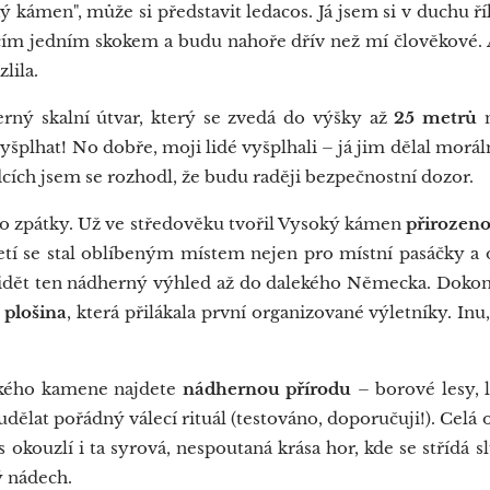
ý kámen", může si představit ledacos. Já jsem si v duchu 
čím jedním skokem a budu nahoře dřív než mí člověkové.
lila.
rný skalní útvar, který se zvedá do výšky až
25 metrů
n
yšplhat! No dobře, moji lidé vyšplhali – já jim dělal morá
cích jsem se rozhodl, že budu raději bezpečnostní dozor.
ko zpátky. Už ve středověku tvořil Vysoký kámen
přirozen
etí se stal oblíbeným místem nejen pro místní pasáčky a 
i vidět ten nádherný výhled až do dalekého Německa. Dokon
 plošina
, která přilákala první organizované výletníky. Inu,
kého kamene najdete
nádhernou přírodu
– borové lesy, 
udělat pořádný válecí rituál (testováno, doporučuji!). Celá
s okouzlí i ta syrová, nespoutaná krása hor, kde se střídá sl
ý nádech.