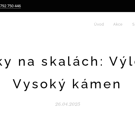
 792 750 446
Úvod
Akce
S
ky na skalách: Výl
Vysoký kámen
26.04.2025