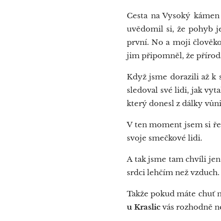
Cesta na Vysoký kámen b
uvědomil si, že pohyb j
první. No a moji člověko
jim připomněl, že přírod
Když jsme dorazili až k s
sledoval své lidi, jak vyt
který donesl z dálky vůni
V ten moment jsem si řek
svoje smečkové lidi.
A tak jsme tam chvíli jen
srdci lehčím než vzduch.
Takže pokud máte chuť na
u Kraslic
vás rozhodně ne