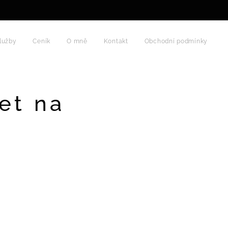
lužby
Ceník
O mně
Kontakt
Obchodní podmínky
et na