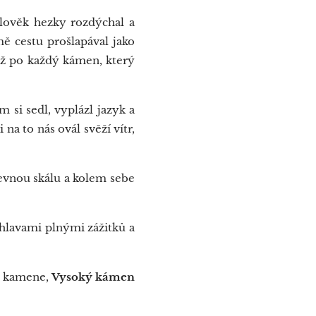
člověk hezky rozdýchal a
ě cestu prošlapával jako
 až po každý kámen, který
m si sedl, vyplázl jazyk a
 na to nás ovál svěží vítr,
pevnou skálu a kolem sebe
s hlavami plnými zážitků a
 z kamene,
Vysoký kámen