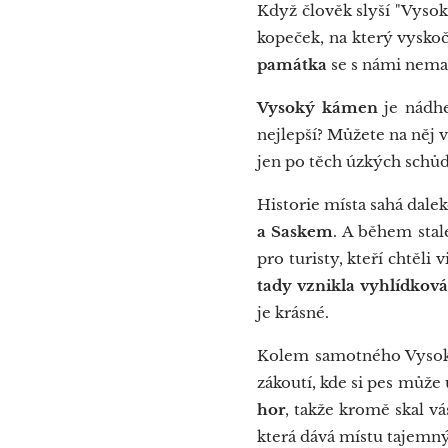
Když člověk slyší "Vysok
kopeček, na který vysko
památka
se s námi nemaz
Vysoký kámen
je nádhe
nejlepší? Můžete na něj v
jen po těch úzkých schůd
Historie místa sahá dale
a Saskem
. A během stal
pro turisty, kteří chtěl
tady vznikla vyhlídková
je krásné.
Kolem samotného Vyso
zákoutí, kde si pes může 
hor
, takže kromě skal vá
která dává místu tajemn