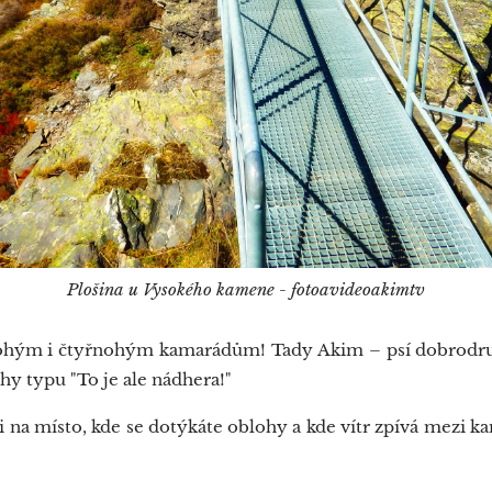
Plošina u Vysokého kamene - fotoavideoakimtv
m i čtyřnohým kamarádům! Tady Akim – psí dobrodruh, 
hy typu "To je ale nádhera!"
 na místo, kde se dotýkáte oblohy a kde vítr zpívá mezi 