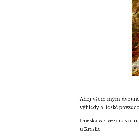
Ahoj všem mým dvounohý
výhledy a lidské povzdec
Dneska vás vezmu s námi
u Kraslic.