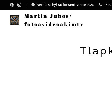
Nechte se hýčkat fotkami i v roce 2026
+420
Martin Juhos/
f
otoavideoakimtv
Tlap