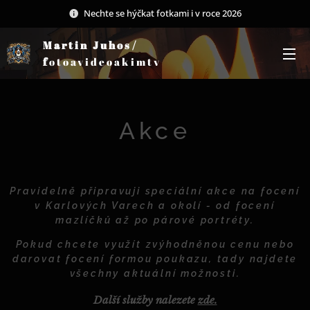
Nechte se hýčkat fotkami i v roce 2026
Martin Juhos/
f
otoavideoakimtv
Akce
Pravidelně připravuji speciální akce na focení
v Karlových Varech a okolí - od focení
mazlíčků až po párové portréty.
Pokud chcete využít zvýhodněnou cenu nebo
darovat focení formou poukazu, tady najdete
všechny aktuální možnosti.
Další služby nalezete
zde.